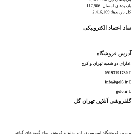
بازدیدهای امسال:
117,906
کل بازدیدها:
2,416,109
نماد اعتماد الکترونیکی
آدرس فروشگاه
دارای دو شعبه تهران و کرج
09193191730
info@gol6.ir
gol6.ir
گلفروشی آنلاین تهران گل
برترین فروشگاه اینترنتی در امر تولید و فروش انواع گونه های گیاهی.