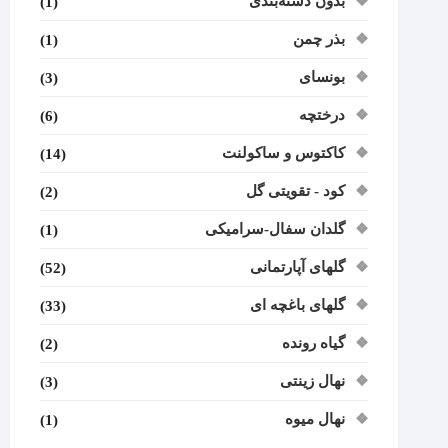
بدون دسته‌بندی
(1)
بذر چمن
(1)
بونسای
(3)
درختچه
(6)
کاکتوس و ساکولنت
(14)
کود - تقویتی گل
(2)
گلدان سفال-سرامیکی
(1)
گلهای آپارتمانی
(52)
گلهای باغچه ای
(33)
گیاه رونده
(2)
نهال زینتی
(3)
نهال میوه
(1)