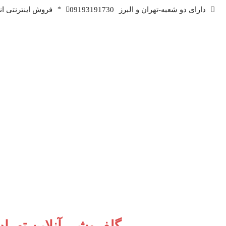
دارای دو شعبه-تهران و البرز
09193191730
*
فروش اینترنتی انو
گلفروشی آنلاین تهرا