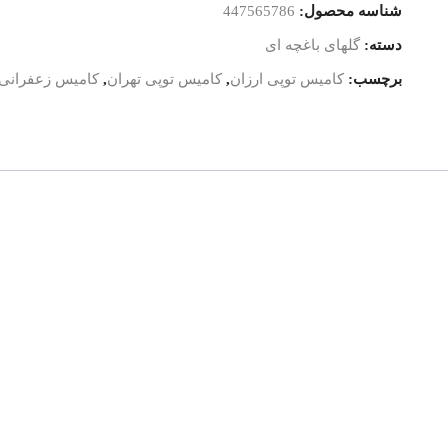
شناسه محصول:
447565786
دسته:
گلهای باغچه ای
برچسب:
کامیس توپی ارزان
,
کامیس توپی تهران
,
کامیس زعفرانی