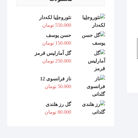
نئوروجلِیا لکه‌دار
550.000
تومان
حسن یوسف
150.000
تومان
گل آمارلیس قرمز
250.000
تومان
ناز فرانسوی 12
50.000
تومان
گل رز هلندی
80.000
تومان