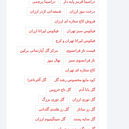
دراسینا قرمز پایه دار
دراسینا پرچمی
درخت موز ارزان
شمعدانی اژدر ارزان
فروش کاج ستاره ای ارزان
فیکوس سبز تهران
فیکوس لیراتا ارزان
فیکوس لیراتا تهران و کرج
قیمت ناز فرانسوی
مرکز گل آپارتمانی برکین
ناز فرانسوی سبز
نهال موز
کاج ستاره ای تهران
کود مایع مخصوص رشد گل
گل آلترنانترا
گل بابا آدم
گل تاج خروس
گل توری ارزان
گل توری بزرگ
گل رز ساناز
گل رز هلندی گلدانی
گل سایه پسند
گل سینگینیوم ارزان
گل سینگینیوم سبز تهران