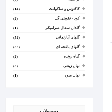
کاکتوس و ساکولنت
(14)
کود - تقویتی گل
(2)
گلدان سفال-سرامیکی
(1)
گلهای آپارتمانی
(52)
گلهای باغچه ای
(33)
گیاه رونده
(2)
نهال زینتی
(3)
نهال میوه
(1)
محصولات