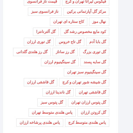
فیکوس لیراتا تهران و کرج
قیمت ناز فرانسوی
مرکز گل آپارتمانی برکین
ناز فرانسوی سبز
نهال موز
کاج ستاره ای تهران
کود مایع مخصوص رشد گل
گل آلترنانترا
گل بابا آدم
گل تاج خروس
گل توری ارزان
گل توری بزرگ
گل رز ساناز
گل رز هلندی گلدانی
گل سایه پسند
گل سینگینیوم ارزان
گل سینگینیوم سبز تهران
گل شیشه شور تهران و کرج
گل قاشقی ارزان
گل قاشقی تهران
گل ناندینا ارزان
گل پتوس ارزان تهران
گل پتوس سبز
گل کروتن ارزان
یاس هلندی متوسط تهران
یاس هلندی متوسط کرج
یاس هلندی پرشاخه ارزان