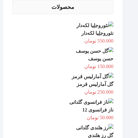
محصولات
نئوروجلِیا لکه‌دار
550.000
تومان
حسن یوسف
150.000
تومان
گل آمارلیس قرمز
250.000
تومان
ناز فرانسوی 12
50.000
تومان
گل رز هلندی