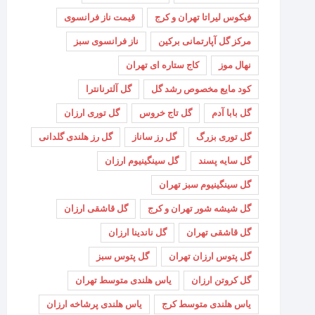
فیکوس لیراتا تهران و کرج
قیمت ناز فرانسوی
مرکز گل آپارتمانی برکین
ناز فرانسوی سبز
نهال موز
کاج ستاره ای تهران
کود مایع مخصوص رشد گل
گل آلترنانترا
گل بابا آدم
گل تاج خروس
گل توری ارزان
گل توری بزرگ
گل رز ساناز
گل رز هلندی گلدانی
گل سایه پسند
گل سینگینیوم ارزان
گل سینگینیوم سبز تهران
گل شیشه شور تهران و کرج
گل قاشقی ارزان
گل قاشقی تهران
گل ناندینا ارزان
گل پتوس ارزان تهران
گل پتوس سبز
گل کروتن ارزان
یاس هلندی متوسط تهران
یاس هلندی متوسط کرج
یاس هلندی پرشاخه ارزان