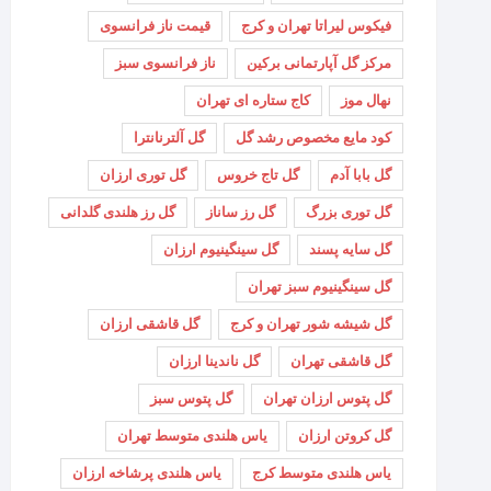
فیکوس لیراتا تهران و کرج
قیمت ناز فرانسوی
مرکز گل آپارتمانی برکین
ناز فرانسوی سبز
نهال موز
کاج ستاره ای تهران
کود مایع مخصوص رشد گل
گل آلترنانترا
گل بابا آدم
گل تاج خروس
گل توری ارزان
گل توری بزرگ
گل رز ساناز
گل رز هلندی گلدانی
گل سایه پسند
گل سینگینیوم ارزان
گل سینگینیوم سبز تهران
گل شیشه شور تهران و کرج
گل قاشقی ارزان
گل قاشقی تهران
گل ناندینا ارزان
گل پتوس ارزان تهران
گل پتوس سبز
گل کروتن ارزان
یاس هلندی متوسط تهران
یاس هلندی متوسط کرج
یاس هلندی پرشاخه ارزان